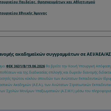
ουργείου Παιδείας, Θρησκευμάτων και Αθλητισμού
ουργείου Εθνικής Άμυνας
ανομής ακαδημαϊκών συγγραμμάτων σε ΑΕΙ/ΑΕΑ/Α
εσμο
ΦΕΚ 3631/Β/19.06.2026
θα βρείτε την Κοινή Υπουργική Απόφαση
οθέσεων και της διαδικασίας επιλογής και δωρεάν διανομής διδακτ
ιτητές πρώτου κύκλου σπουδών των Ανώτατων Εκπαιδευτικών Ιδρυμάτ
στικών Ακαδημιών (Α.Ε.Α.), των Ανώτατων Στρατιωτικών Εκπαιδευτι
ώτατων Σχολών Μονίμων Υπαξιωματικών (Α.Σ.Μ.Υ.) μέσω του πληροφορι