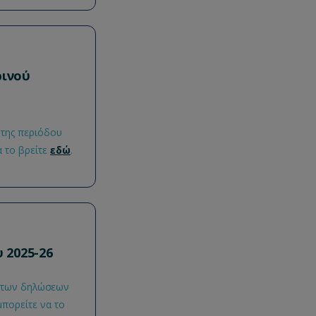
ρινού
 της περιόδου
α το βρείτε
εδώ
.
 2025-26
η των δηλώσεων
μπορείτε να το