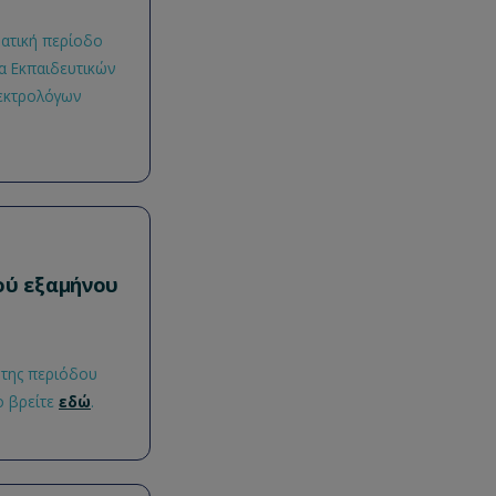
ματική περίοδο
α Εκπαιδευτικών
λεκτρολόγων
ού εξαμήνου
 της περιόδου
ο βρείτε
εδώ
.