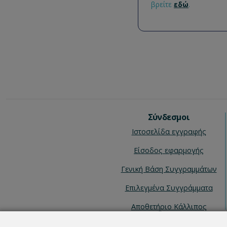
βρείτε
εδώ
.
Σύνδεσμοι
Ιστοσελίδα εγγραφής
Είσοδος εφαρμογής
Γενική Βάση Συγγραμμάτων
Επιλεγμένα Συγγράμματα
Αποθετήριο Κάλλιπος