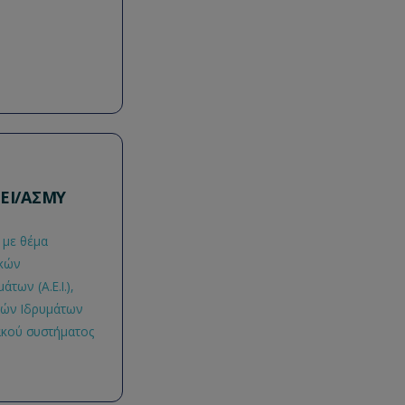
ΣΕΙ/ΑΣΜΥ
 με θέμα
ικών
ων (Α.Ε.Ι.),
κών Ιδρυμάτων
ακού συστήματος