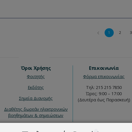
1
2
3
Όροι Χρήσης
Επικοινωνία
Φοιτητής
Φόρμα επικοινωνίας
Εκδότης
Τηλ: 215 215 7850
Ώρες: 9:00 – 17:00
Σημεία Διανομής
(Δευτέρα έως Παρασκευή)
Διαθέτης δωρεάν ηλεκτρονικών
βοηθημάτων & σημειώσεων