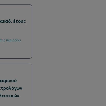
ακαδ. έτους
 της περιόδου
εαρινού
εκτρολόγων
δευτικών