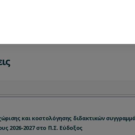
ις
ώρισης και κοστολόγησης διδακτικών συγγραμμ
υς 2026‐2027 στο Π.Σ. Εύδοξος