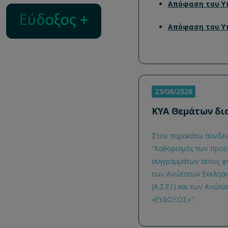
Απόφαση του Υπ
Απόφαση του Υπ
23/06/2026
ΚΥΑ Θεμάτων δι
Στον παρακάτω σύνδ
"Καθορισμός των προϋπ
συγγραμμάτων στους φο
των Ανώτατων Εκκλησια
(Α.Σ.Ε.Ι.) και των Αν
«ΕΥΔΟΞΟΣ»".