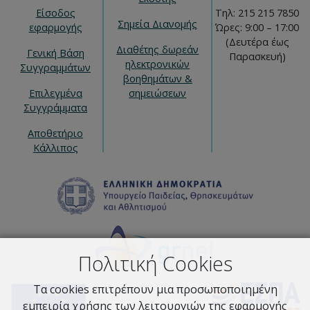
Είσοδος
Τηλ: 215 215 7850
Σημεία Διανομής
εφαρμογής
Ώρες: 9:00 – 17:00
(Δευτέρα έως
Διαθέτης δωρεάν
Γενική Βάση
Παρασκευή)
ηλεκτρονικών
Συγγραμμάτων
βοηθημάτων &
Επιλεγμένα
σημειώσεων
Συγγράμματα
Αποθετήριο
Κάλλιπος
Πολιτική Cookies
Τα cookies επιτρέπουν μια προσωποποιημένη
εμπειρία χρήσης των λειτουργιών της εφαρμογής