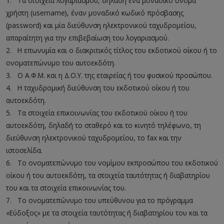
1.
__
Τα στοιχεία λογαριασμού, δηλαδή ένα μοναδικό όνομα
χρήστη (username), έναν μοναδικό κωδικό πρόσβασης
(password) και μία διεύθυνση ηλεκτρονικού ταχυδρομείου,
απαραίτητη για την επιβεβαίωση του λογαριασμού.
2.
__
Η επωνυμία και ο διακριτικός τίτλος του εκδοτικού οίκου ή το
ονοματεπώνυμο του αυτοεκδότη.
3.
__
Ο Α.Φ.Μ. και η Δ.Ο.Υ. της εταιρείας ή του φυσικού προσώπου.
4.
__
Η ταχυδρομική διεύθυνση του εκδοτικού οίκου ή του
αυτοεκδότη.
5.
__
Τα στοιχεία επικοινωνίας του εκδοτικού οίκου ή του
αυτοεκδότη, δηλαδή το σταθερό και το κινητό τηλέφωνο, τη
διεύθυνση ηλεκτρονικού ταχυδρομείου, το fax και την
ιστοσελίδα.
6.
__
Το ονοματεπώνυμο του νομίμου εκπροσώπου του εκδοτικού
οίκου ή του αυτοεκδότη, τα στοιχεία ταυτότητας ή διαβατηρίου
του και τα στοιχεία επικοινωνίας του.
7.
__
Το ονοματεπώνυμο του υπεύθυνου για το πρόγραμμα
«Εύδοξος» με τα στοιχεία ταυτότητας ή διαβατηρίου του και τα