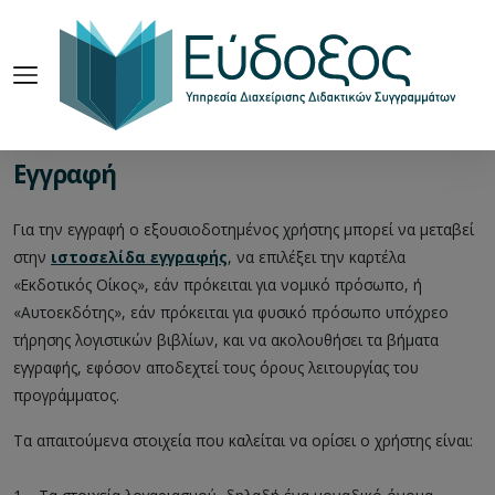
Εγγραφή
Για την εγγραφή ο εξουσιοδοτημένος χρήστης μπορεί να μεταβεί
στην
ιστοσελίδα εγγραφής
, να επιλέξει την καρτέλα
«Εκδοτικός Οίκος», εάν πρόκειται για νομικό πρόσωπο, ή
«Αυτοεκδότης», εάν πρόκειται για φυσικό πρόσωπο υπόχρεο
τήρησης λογιστικών βιβλίων, και να ακολουθήσει τα βήματα
εγγραφής, εφόσον αποδεχτεί τους όρους λειτουργίας του
προγράμματος.
Τα απαιτούμενα στοιχεία που καλείται να ορίσει ο χρήστης είναι: